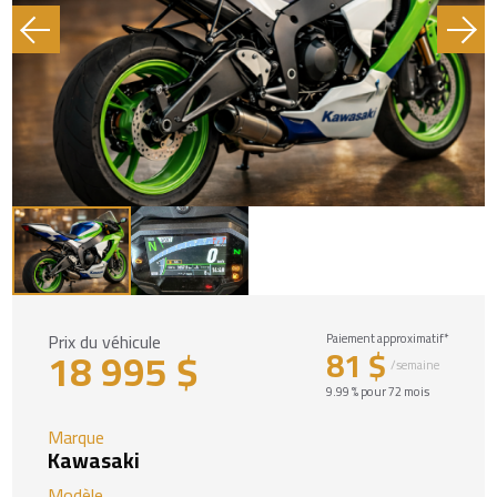
Prix du véhicule
Paiement approximatif*
18 995 $
81 $
/semaine
9.99 % pour 72 mois
Marque
Kawasaki
Modèle