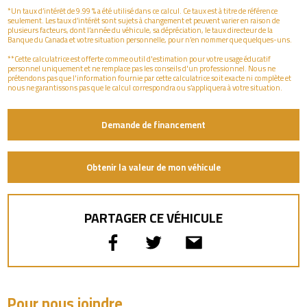
*Un taux d’intérêt de 9.99 % a été utilisé dans ce calcul. Ce taux est à titre de référence
seulement. Les taux d’intérêt sont sujets à changement et peuvent varier en raison de
plusieurs facteurs, dont l’année du véhicule, sa dépréciation, le taux directeur de la
Banque du Canada et votre situation personnelle, pour n’en nommer que quelques-uns.
**Cette calculatrice est offerte comme outil d'estimation pour votre usage éducatif
personnel uniquement et ne remplace pas les conseils d'un professionnel. Nous ne
prétendons pas que l'information fournie par cette calculatrice soit exacte ni complète et
nous ne garantissons pas que le calcul correspondra ou s’appliquera à votre situation.
Demande de financement
Obtenir la valeur de mon véhicule
PARTAGER CE VÉHICULE
Pour nous joindre