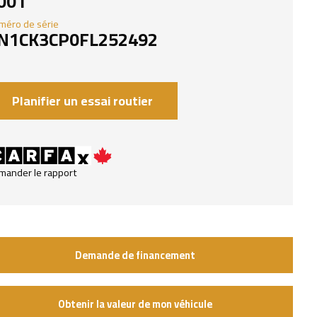
001
méro de série
N1CK3CP0FL252492
Planifier un essai routier
mander le rapport
Demande de financement
Obtenir la valeur de mon véhicule