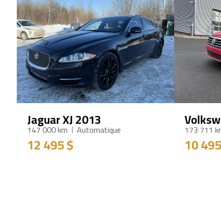
Jaguar XJ 2013
Volksw
147 000 km
Automatique
173 711 
12 495 $
10 495