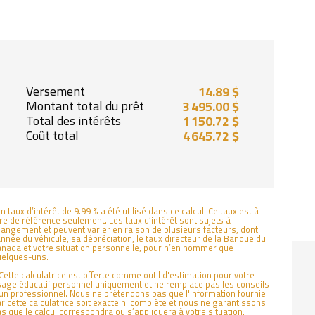
Versement
14.89 $
Montant total du prêt
3 495.00 $
Total des intérêts
1 150.72 $
Coût total
4 645.72 $
n taux d’intérêt de 9.99 % a été utilisé dans ce calcul. Ce taux est à
tre de référence seulement. Les taux d’intérêt sont sujets à
angement et peuvent varier en raison de plusieurs facteurs, dont
année du véhicule, sa dépréciation, le taux directeur de la Banque du
nada et votre situation personnelle, pour n’en nommer que
uelques-uns.
Cette calculatrice est offerte comme outil d'estimation pour votre
age éducatif personnel uniquement et ne remplace pas les conseils
un professionnel. Nous ne prétendons pas que l'information fournie
r cette calculatrice soit exacte ni complète et nous ne garantissons
s que le calcul correspondra ou s’appliquera à votre situation.