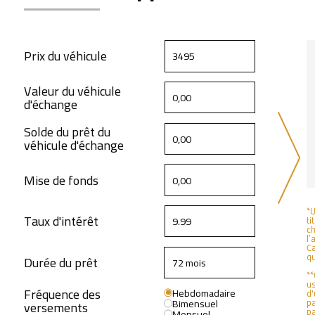
Prix du véhicule
Valeur du véhicule
d'échange
Solde du prêt du
véhicule d'échange
Mise de fonds
*U
Taux d'intérêt
ti
ch
l’
Ca
q
Durée du prêt
**
us
Fréquence des
Hebdomadaire
d'
Bimensuel
pa
versements
pa
Mensuel