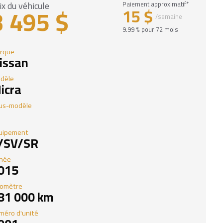
ix du véhicule
Paiement approximatif*
3 495 $
15 $
/semaine
9.99 % pour 72 mois
rque
issan
dèle
icra
us-modèle
uipement
/SV/SR
née
015
omètre
81 000 km
méro d'unité