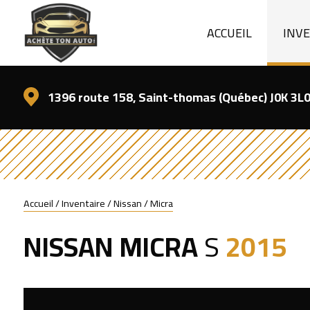
ACCUEIL
INV
1396 route 158, Saint-thomas (Québec) J0K 3L
Accueil
/
Inventaire
/
Nissan
/
Micra
NISSAN
MICRA
S
2015