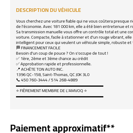
DESCRIPTION DU VÉHICULE
Vous cherchez une voiture fiable qui ne vous coûtera presque r
de l'économie. Avec 181 000 km, elle a été bien entretenue et 
Sa transmission manuelle vous offre un contrôle total et une co
voiture. Compacte, facile à stationner et d'un rouge vibrant, el
intelligent pour ceux qui veulent un véhicule simple, robuste et
🏁 FINANCEMENT FACILE
Besoin d'un coup de pouce ? On s'occupe de tout !
✅ 1ère, 2ème et 3ème chance au crédit
✅ Approbation rapide et professionnelle.
📍 ACHÈTE TON AUTO INC.
1396 QC-158, Saint-Thomas, QC J0K 3L0
📞 450 760-3444 / 514 268-4889
▬▬▬▬▬▬▬▬▬▬▬▬▬▬▬▬▬▬▬▬▬
⭐ FIÈREMENT MEMBRE DE L'AMVOQ ⭐
▬▬▬▬▬▬▬▬▬▬▬▬▬▬▬▬▬▬▬▬▬
Paiement approximatif**